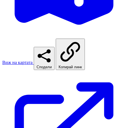
Виж на картата
Сподели
Копирай линк