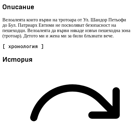
Описание
Велоалеята които върви на тротоара от Ул. Шандор Петьофи
до Бул. Патриарх Евтими не посволяват безопасност на
пешеходци. Велоалеята да върви някаде извън пешеходна зона
(тротоар). Детото ми и жена ми за били блъзнати вече.
[ хронология ]
История