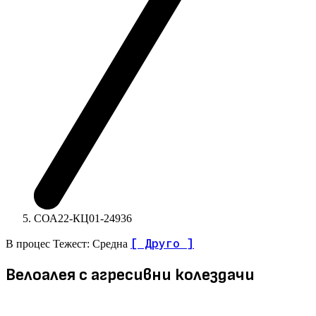
СОА22-КЦ01-24936
[ Друго ]
В процес
Тежест: Средна
Велоалея с агресивни колездачи