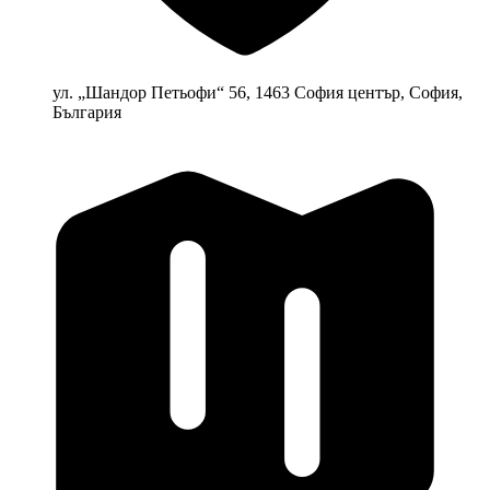
ул. „Шандор Петьофи“ 56, 1463 София център, София,
България