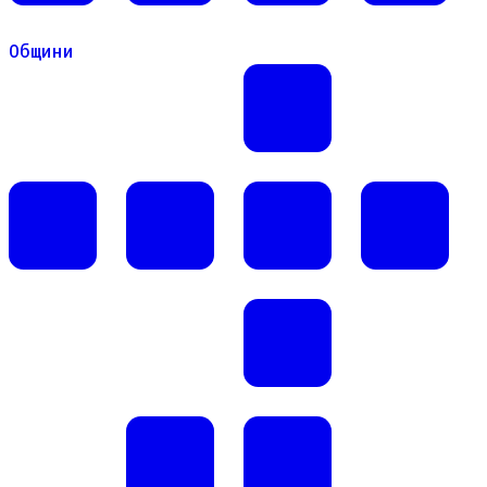
Общини
Общини