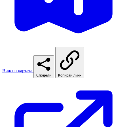
Виж на картата
Сподели
Копирай линк