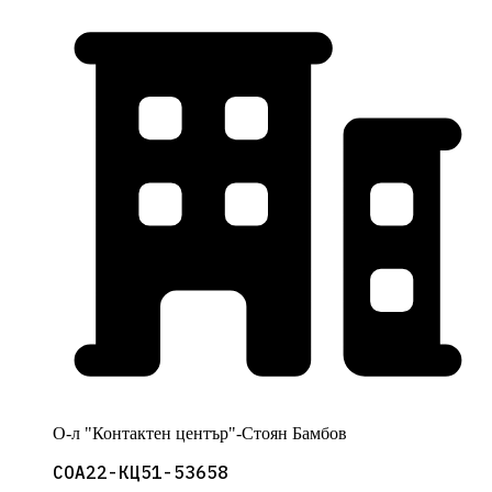
О-л "Контактен център"-Стоян Бамбов
СОА22-КЦ51-53658