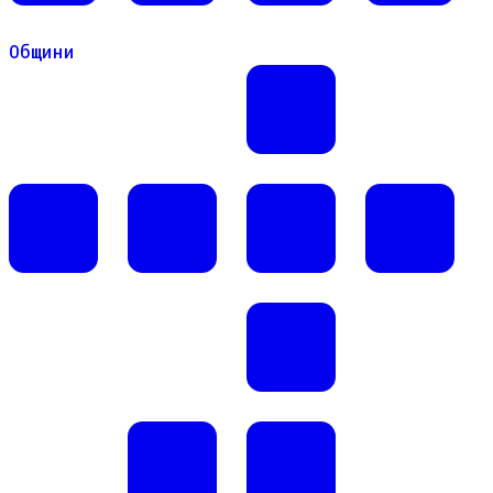
Общини
Общини