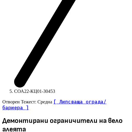
СОА22-КЦ01-30453
[ Липсваща ограда/
Отворен
Тежест: Средна
бариера ]
Демонтирани ограничители на вело
алеята