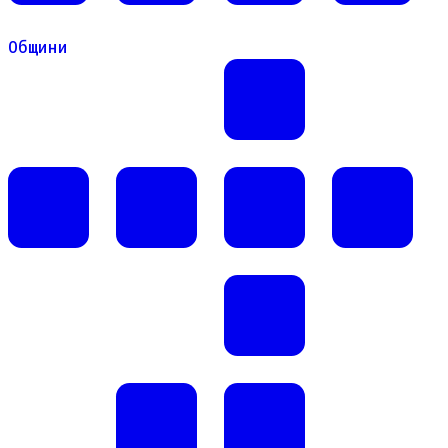
Общини
Общини