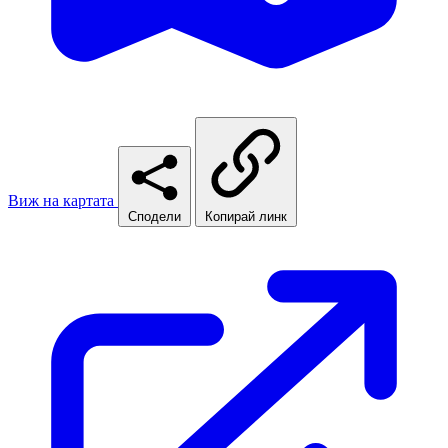
Виж на картата
Сподели
Копирай линк