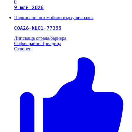
0
9 юли 2026
Паркирали автомобили върху велоалея
СОА26-КЦ01-77355
Липсваща ограда/бариера
София
район Триадица
Отворен