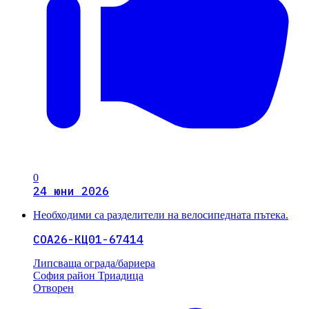
0
24 юни 2026
Необходими са разделители на велосипедната пътека.
СОА26-КЦ01-67414
Липсваща ограда/бариера
София
район Триадица
Отворен