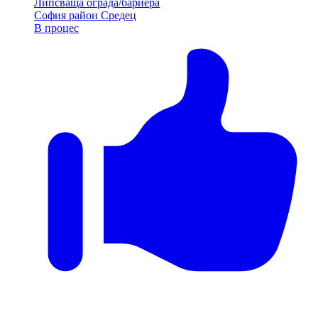
Липсваща ограда/бариера
София
район Средец
В процес