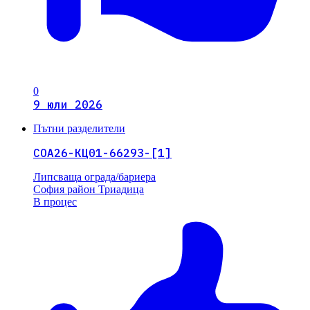
0
9 юли 2026
Пътни разделители
СОА26-КЦ01-66293-[1]
Липсваща ограда/бариера
София
район Триадица
В процес