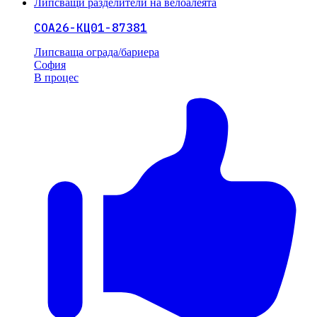
Липсващи разделители на велоалеята
СОА26-КЦ01-87381
Липсваща ограда/бариера
София
В процес