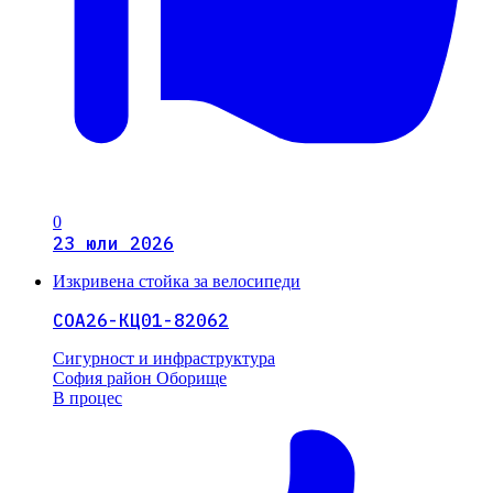
0
23 юли 2026
Изкривена стойка за велосипеди
СОА26-КЦ01-82062
Сигурност и инфраструктура
София
район Оборище
В процес