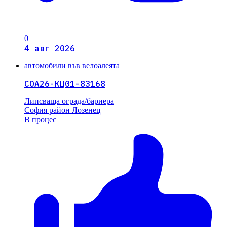
0
4 авг 2026
автомобили във велоалеята
СОА26-КЦ01-83168
Липсваща ограда/бариера
София
район Лозенец
В процес