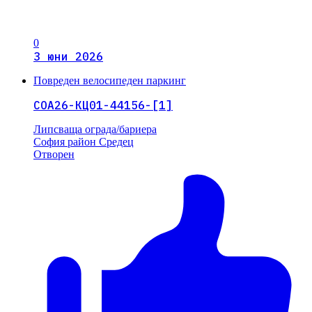
0
3 юни 2026
Повреден велосипеден паркинг
СОА26-КЦ01-44156-[1]
Липсваща ограда/бариера
София
район Средец
Отворен