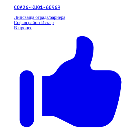
СОА26-КЦ01-60969
Липсваща ограда/бариера
София
район Искър
В процес