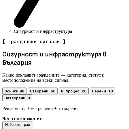
Сигурност и инфраструктура
[ граждански сигнали ]
Сигурност и инфраструктура
в
България
Какво докладват гражданите — категория, статус и
местоположение на всеки сигнал.
Всички
Отворени
В процес
Решени
98
60
28
10
Затворени
0
Решаемост:
10%
· решени + затворени
Местоположение
Изберете град