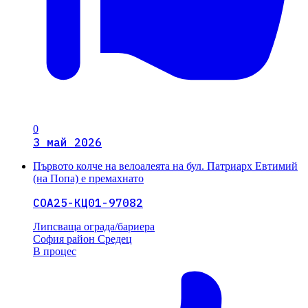
0
3 май 2026
Първото колче на велоалеята на бул. Патриарх Евтимий
(на Попа) е премахнато
СОА25-КЦ01-97082
Липсваща ограда/бариера
София
район Средец
В процес