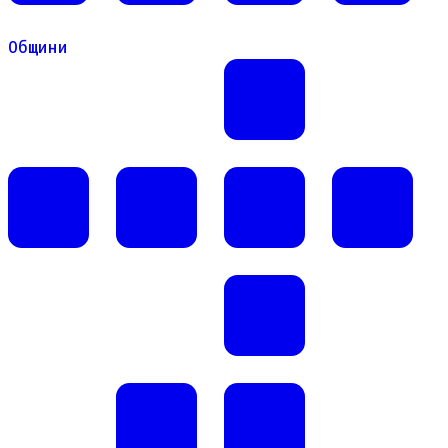
Общини
Общини