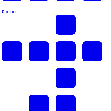
Общини
Общини