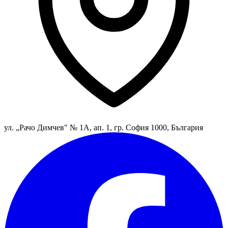
ул. „Рачо Димчев" № 1А, ап. 1, гр. София 1000, България