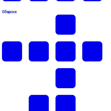
Общини
Общини