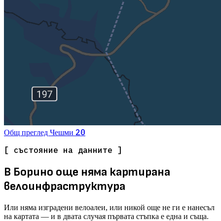
20
Общ преглед
Чешми
[ състояние на данните ]
В Борино още няма картирана
велоинфраструктура
Или няма изградени велоалеи, или никой още не ги е нанесъл
на картата — и в двата случая първата стъпка е една и съща.