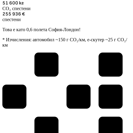
51 600
кг
CO₂ спестени
255 936
€
спестени
Това е като 0,6 полета София-Лондон!
* Изчисления: автомобил ~150 г CO₂/км, е-скутер ~25 г CO₂/
км