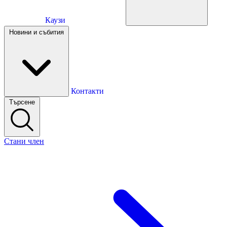
Каузи
Каузи
Новини и събития
Новини и събития
Контакти
Търсене
Контакти
Стани член