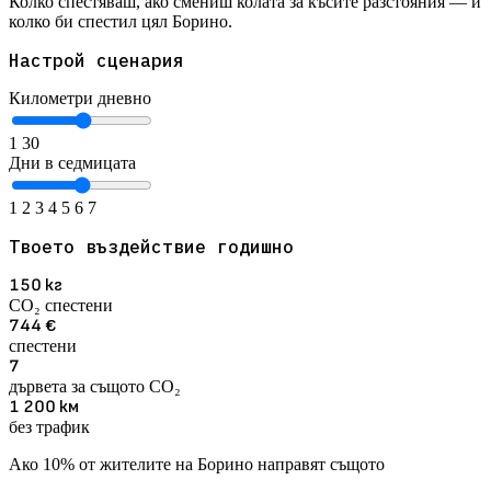
Колко спестяваш, ако смениш колата за късите разстояния — и
колко би спестил цял Борино.
Настрой сценария
Километри дневно
1
30
Дни в седмицата
1
2
3
4
5
6
7
Твоето въздействие годишно
150
кг
CO₂ спестени
744
€
спестени
7
дървета за същото CO₂
1 200
км
без трафик
Ако 10% от жителите на Борино направят същото