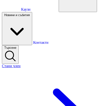
Каузи
Каузи
Новини и събития
Новини и събития
Контакти
Търсене
Контакти
Стани член