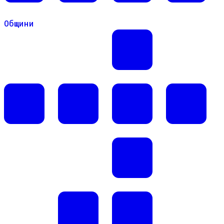
Общини
Общини