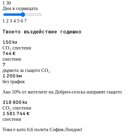
1
30
Дни в седмицата
1
2
3
4
5
6
7
Твоето въздействие годишно
150
кг
CO₂ спестени
744
€
спестени
7
дървета за същото CO₂
1 200
км
без трафик
Ако 10% от жителите на Добрич-селска направят същото
318 900
кг
CO₂ спестени
1 581 744
€
спестени
Това е като 0,6 полета София-Лондон!