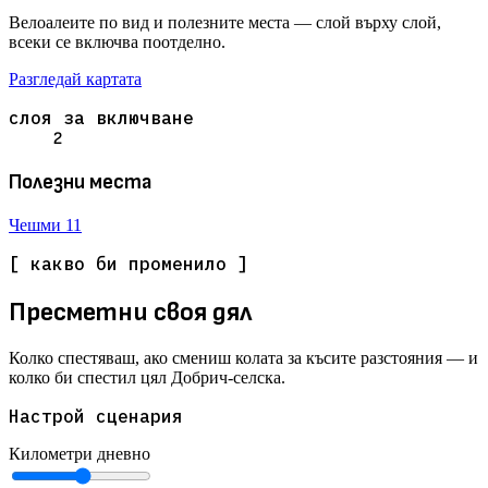
Велоалеите по вид и полезните места — слой върху слой,
всеки се включва поотделно.
Разгледай картата
слоя за включване
2
Полезни места
Чешми
11
[ какво би променило ]
Пресметни своя дял
Колко спестяваш, ако смениш колата за късите разстояния — и
колко би спестил цял Добрич-селска.
Настрой сценария
Километри дневно