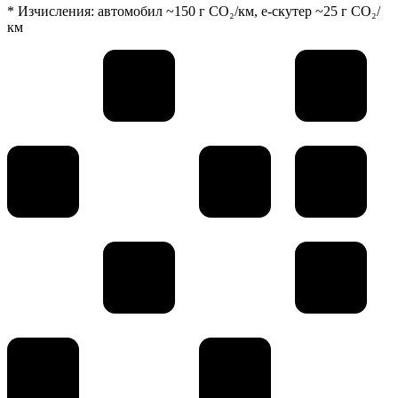
* Изчисления: автомобил ~150 г CO₂/км, е-скутер ~25 г CO₂/
км