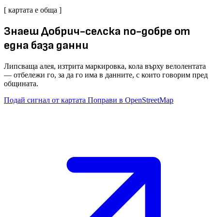
[ картата е обща ]
Знаеш Добрич-селска по-добре от
една база данни
Липсваща алея, изтрита маркировка, кола върху велолентата
— отбележи го, за да го има в данните, с които говорим пред
общината.
Подай сигнал от картата
Поправи в OpenStreetMap