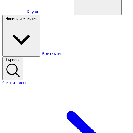
Каузи
Каузи
Новини и събития
Новини и събития
Контакти
Търсене
Контакти
Стани член