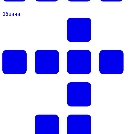
Общини
Общини