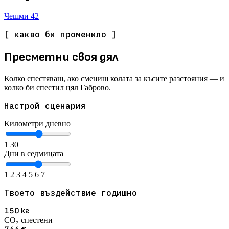
Чешми
42
[ какво би променило ]
Пресметни своя дял
Колко спестяваш, ако смениш колата за късите разстояния — и
колко би спестил цял Габрово.
Настрой сценария
Километри дневно
1
30
Дни в седмицата
1
2
3
4
5
6
7
Твоето въздействие годишно
150
кг
CO₂ спестени