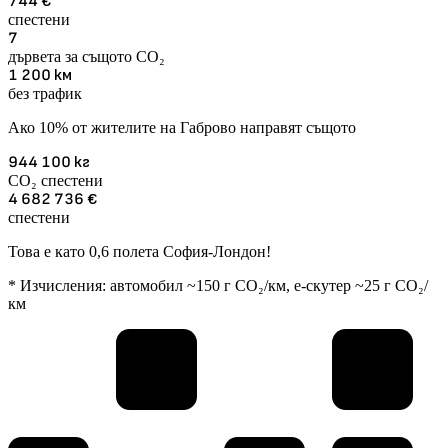
744
€
спестени
7
дървета за същото CO₂
1 200
км
без трафик
Ако 10% от жителите на Габрово направят същото
944 100
кг
CO₂ спестени
4 682 736
€
спестени
Това е като 0,6 полета София-Лондон!
* Изчисления: автомобил ~150 г CO₂/км, е-скутер ~25 г CO₂/
км