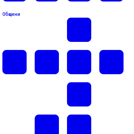
Общини
Общини