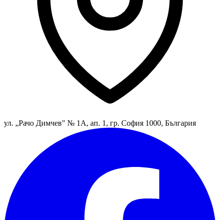
ул. „Рачо Димчев" № 1А, ап. 1, гр. София 1000, България