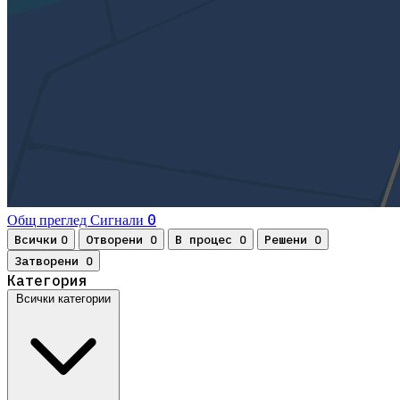
0
Общ преглед
Сигнали
Всички
Отворени
В процес
Решени
0
0
0
0
Затворени
0
Категория
Всички категории