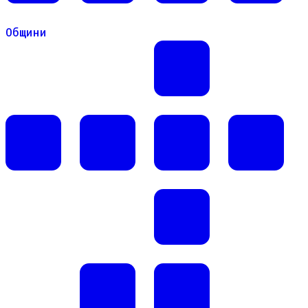
Общини
Общини