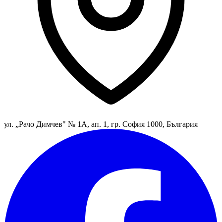
ул. „Рачо Димчев" № 1А, ап. 1, гр. София 1000, България