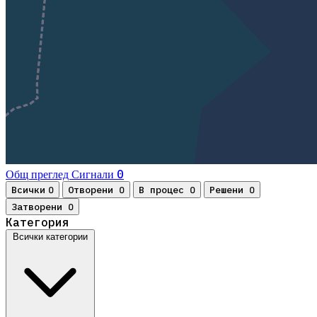
0
Общ преглед
Сигнали
Всички
Отворени
В процес
Решени
0
0
0
0
Затворени
0
Категория
Всички категории