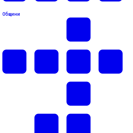
Общини
Общини