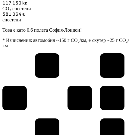
117 150
кг
CO₂ спестени
581 064
€
спестени
Това е като 0,6 полета София-Лондон!
* Изчисления: автомобил ~150 г CO₂/км, е-скутер ~25 г CO₂/
км