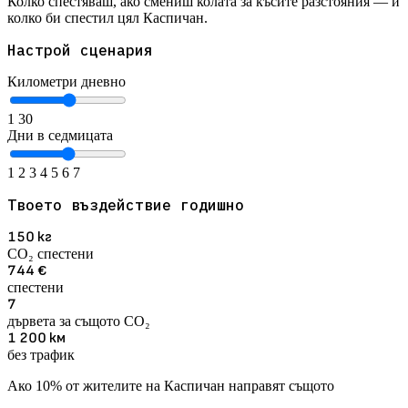
Колко спестяваш, ако смениш колата за късите разстояния — и
колко би спестил цял Каспичан.
Настрой сценария
Километри дневно
1
30
Дни в седмицата
1
2
3
4
5
6
7
Твоето въздействие годишно
150
кг
CO₂ спестени
744
€
спестени
7
дървета за същото CO₂
1 200
км
без трафик
Ако 10% от жителите на Каспичан направят същото