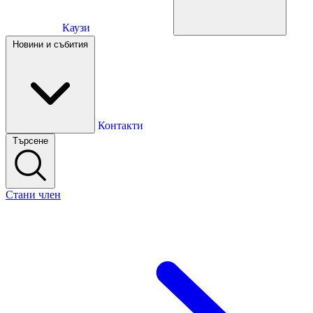
Каузи
Каузи
Новини и събития
Новини и събития
Контакти
Търсене
Контакти
Стани член