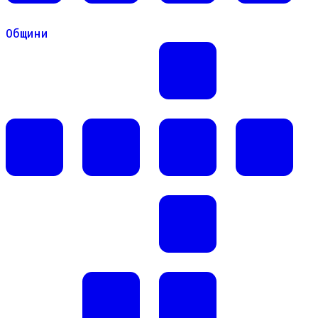
Общини
Общини