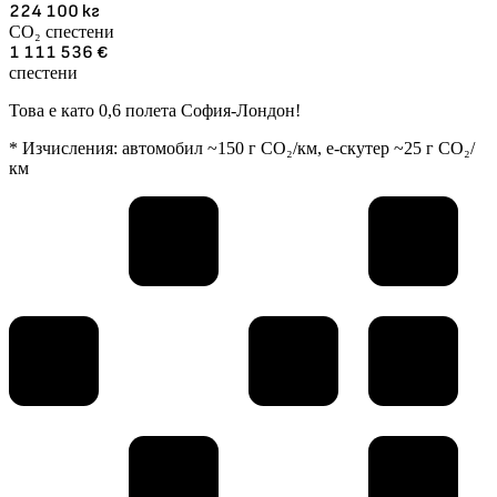
224 100
кг
CO₂ спестени
1 111 536
€
спестени
Това е като 0,6 полета София-Лондон!
* Изчисления: автомобил ~150 г CO₂/км, е-скутер ~25 г CO₂/
км