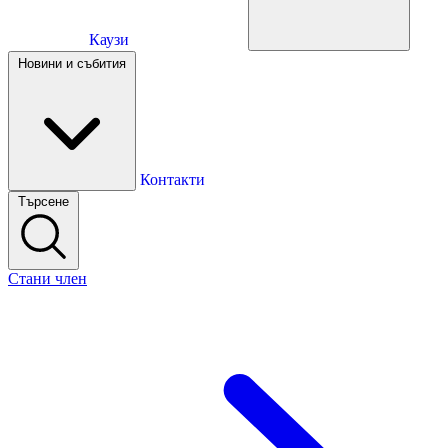
Каузи
Каузи
Новини и събития
Новини и събития
Контакти
Търсене
Контакти
Стани член