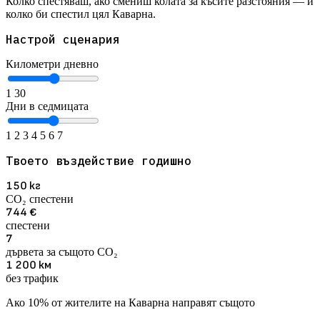
Колко спестяваш, ако смениш колата за късите разстояния — и
колко би спестил цял Каварна.
Настрой сценария
Километри дневно
1
30
Дни в седмицата
1
2
3
4
5
6
7
Твоето въздействие годишно
150
кг
CO₂ спестени
744
€
спестени
7
дървета за същото CO₂
1 200
км
без трафик
Ако 10% от жителите на Каварна направят същото