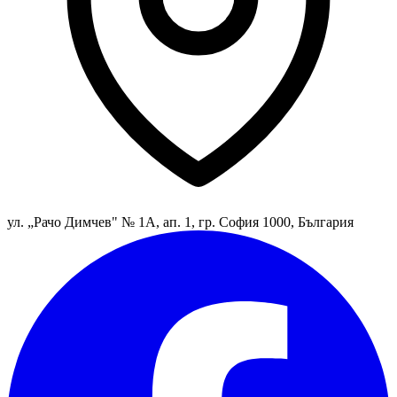
ул. „Рачо Димчев" № 1А, ап. 1, гр. София 1000, България