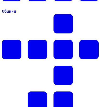
Общини
Общини