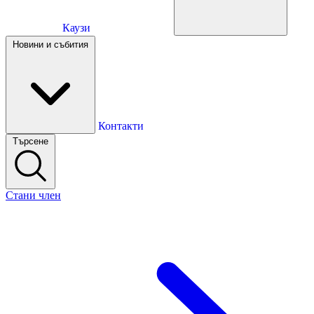
Каузи
Каузи
Новини и събития
Новини и събития
Контакти
Търсене
Контакти
Стани член