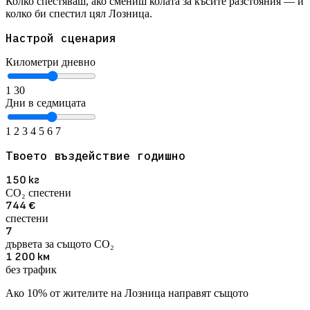
Колко спестяваш, ако смениш колата за късите разстояния — и
колко би спестил цял Лозница.
Настрой сценария
Километри дневно
1
30
Дни в седмицата
1
2
3
4
5
6
7
Твоето въздействие годишно
150
кг
CO₂ спестени
744
€
спестени
7
дървета за същото CO₂
1 200
км
без трафик
Ако 10% от жителите на Лозница направят същото