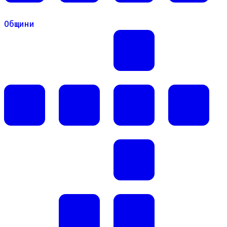
Общини
Общини