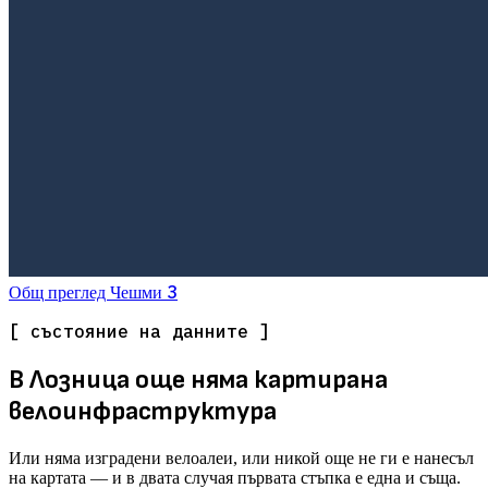
3
Общ преглед
Чешми
[ състояние на данните ]
В Лозница още няма картирана
велоинфраструктура
Или няма изградени велоалеи, или никой още не ги е нанесъл
на картата — и в двата случая първата стъпка е една и съща.