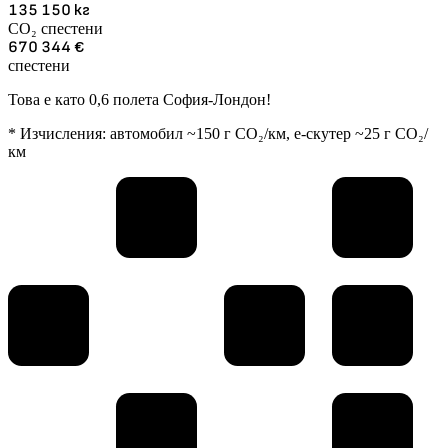
135 150
кг
CO₂ спестени
670 344
€
спестени
Това е като 0,6 полета София-Лондон!
* Изчисления: автомобил ~150 г CO₂/км, е-скутер ~25 г CO₂/
км