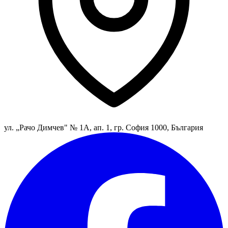
ул. „Рачо Димчев" № 1А, ап. 1, гр. София 1000, България