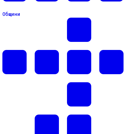
Общини
Общини