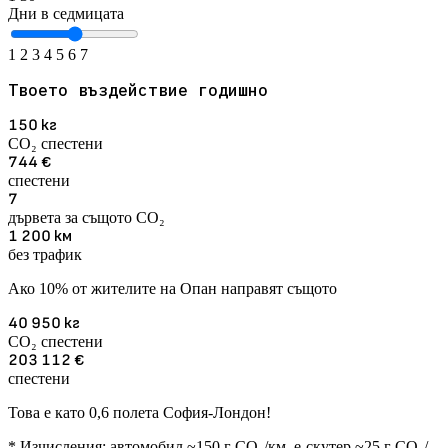
Дни в седмицата
1
2
3
4
5
6
7
Твоето въздействие годишно
150
кг
CO₂ спестени
744
€
спестени
7
дървета за същото CO₂
1 200
км
без трафик
Ако 10% от жителите на Опан направят същото
40 950
кг
CO₂ спестени
203 112
€
спестени
Това е като 0,6 полета София-Лондон!
* Изчисления: автомобил ~150 г CO₂/км, е-скутер ~25 г CO₂/