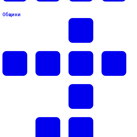
Общини
Общини