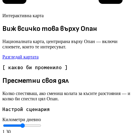
Интерактивна карта
Виж всичко това върху Опан
Националната карта, центрирана върху Опан — включи
слоевете, които те интересуват.
Разгледай картата
[ какво би променило ]
Пресметни своя дял
Колко спестяваш, ако смениш колата за късите разстояния — и
колко би спестил цял Опан.
Настрой сценария
Километри дневно
1
30