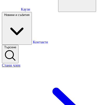
Каузи
Каузи
Новини и събития
Новини и събития
Контакти
Търсене
Контакти
Стани член