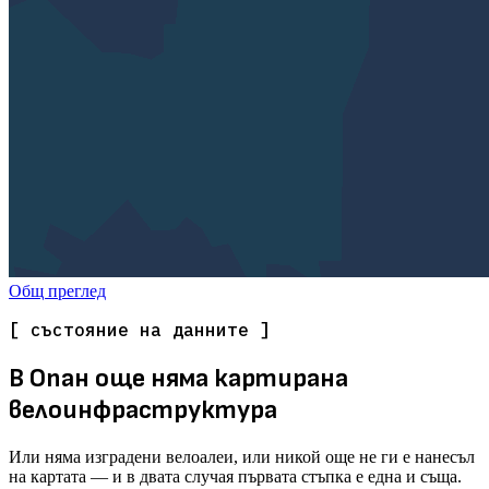
Общ преглед
[ състояние на данните ]
В Опан още няма картирана
велоинфраструктура
Или няма изградени велоалеи, или никой още не ги е нанесъл
на картата — и в двата случая първата стъпка е една и съща.