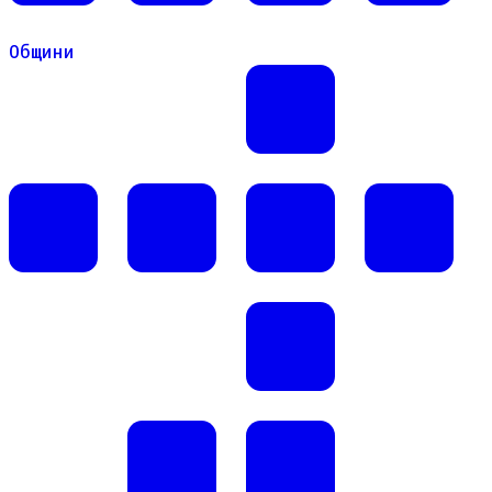
Общини
Общини