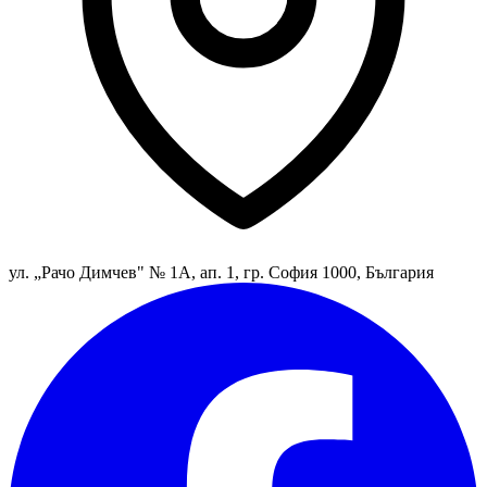
ул. „Рачо Димчев" № 1А, ап. 1, гр. София 1000, България