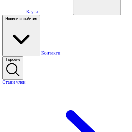
Каузи
Каузи
Новини и събития
Новини и събития
Контакти
Търсене
Контакти
Стани член