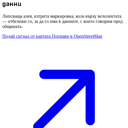
данни
Липсваща алея, изтрита маркировка, кола върху велолентата
— отбележи го, за да го има в данните, с които говорим пред
общината.
Подай сигнал от картата
Поправи в OpenStreetMap