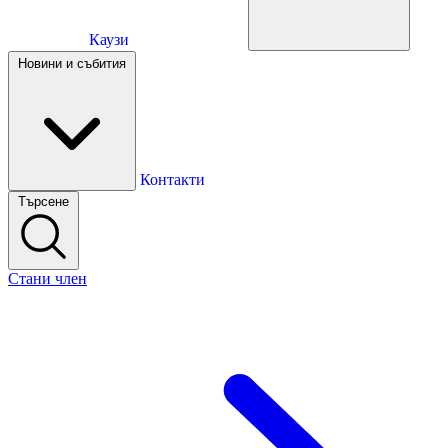
Каузи
Каузи
Новини и събития
Новини и събития
Контакти
Търсене
Контакти
Стани член