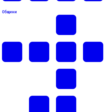
Общини
Общини