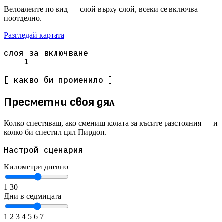
Велоалеите по вид — слой върху слой, всеки се включва
поотделно.
Разгледай картата
слоя за включване
1
[ какво би променило ]
Пресметни своя дял
Колко спестяваш, ако смениш колата за късите разстояния — и
колко би спестил цял Пирдоп.
Настрой сценария
Километри дневно
1
30
Дни в седмицата
1
2
3
4
5
6
7