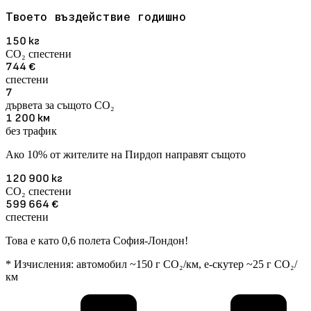
Твоето въздействие годишно
150
кг
CO₂ спестени
744
€
спестени
7
дървета за същото CO₂
1 200
км
без трафик
Ако 10% от жителите на Пирдоп направят същото
120 900
кг
CO₂ спестени
599 664
€
спестени
Това е като 0,6 полета София-Лондон!
* Изчисления: автомобил ~150 г CO₂/км, е-скутер ~25 г CO₂/
км