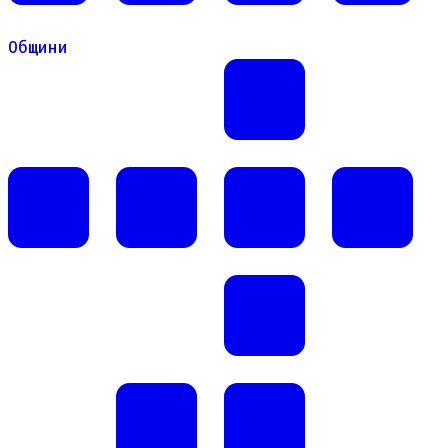
Общини
Общини