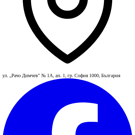
ул. „Рачо Димчев" № 1А, ап. 1, гр. София 1000, България