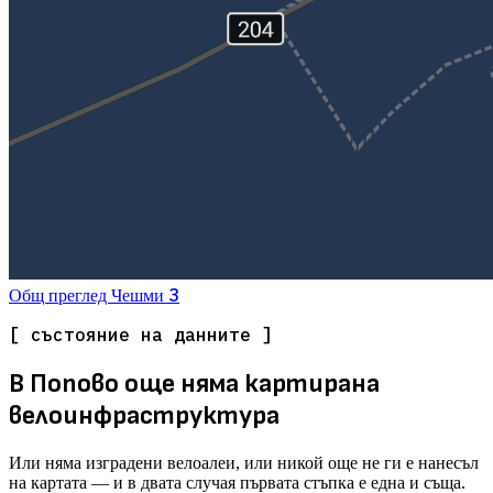
3
Общ преглед
Чешми
[ състояние на данните ]
В Попово още няма картирана
велоинфраструктура
Или няма изградени велоалеи, или никой още не ги е нанесъл
на картата — и в двата случая първата стъпка е една и съща.