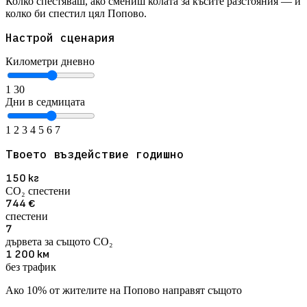
Колко спестяваш, ако смениш колата за късите разстояния — и
колко би спестил цял Попово.
Настрой сценария
Километри дневно
1
30
Дни в седмицата
1
2
3
4
5
6
7
Твоето въздействие годишно
150
кг
CO₂ спестени
744
€
спестени
7
дървета за същото CO₂
1 200
км
без трафик
Ако 10% от жителите на Попово направят същото