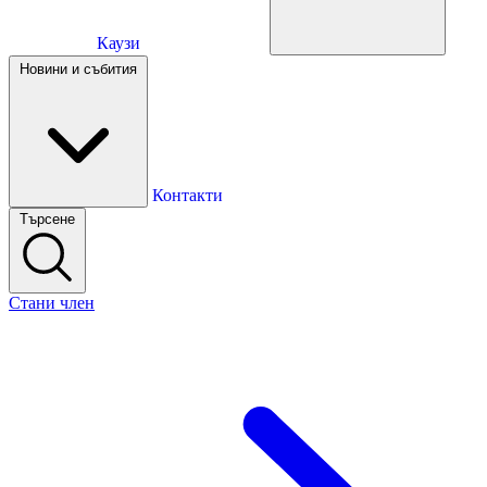
Каузи
Каузи
Новини и събития
Новини и събития
Контакти
Търсене
Контакти
Стани член