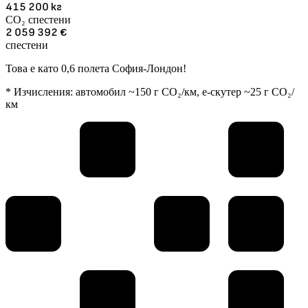
415 200
кг
CO₂ спестени
2 059 392
€
спестени
Това е като 0,6 полета София-Лондон!
* Изчисления: автомобил ~150 г CO₂/км, е-скутер ~25 г CO₂/
км