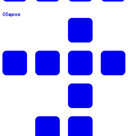
Общини
Общини