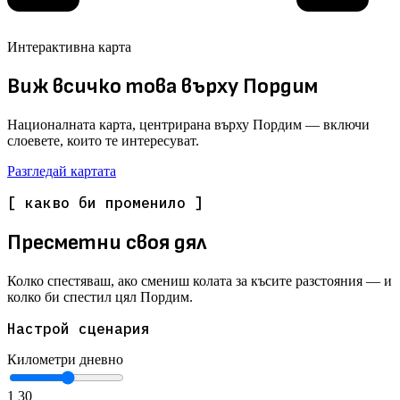
Интерактивна карта
Виж всичко това върху Пордим
Националната карта, центрирана върху Пордим — включи
слоевете, които те интересуват.
Разгледай картата
[ какво би променило ]
Пресметни своя дял
Колко спестяваш, ако смениш колата за късите разстояния — и
колко би спестил цял Пордим.
Настрой сценария
Километри дневно
1
30