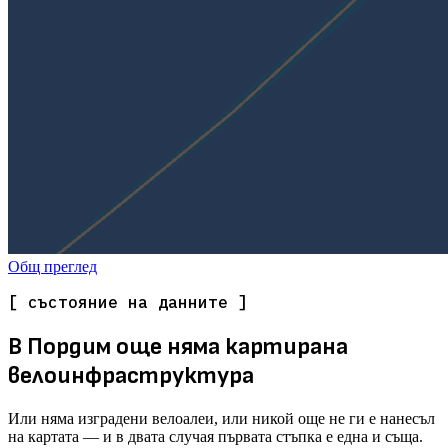
Общ преглед
[ състояние на данните ]
В Пордим още няма картирана
велоинфраструктура
Или няма изградени велоалеи, или никой още не ги е нанесъл
на картата — и в двата случая първата стъпка е една и съща.