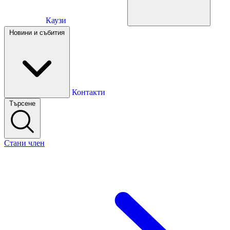
Каузи
Каузи
Новини и събития
Новини и събития
Контакти
Търсене
Контакти
Стани член