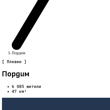
Пордим
[ Плевен ]
Пордим
6 085 жители
47 км²