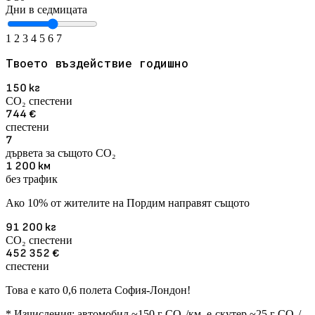
Дни в седмицата
1
2
3
4
5
6
7
Твоето въздействие годишно
150
кг
CO₂ спестени
744
€
спестени
7
дървета за същото CO₂
1 200
км
без трафик
Ако 10% от жителите на Пордим направят същото
91 200
кг
CO₂ спестени
452 352
€
спестени
Това е като 0,6 полета София-Лондон!
* Изчисления: автомобил ~150 г CO₂/км, е-скутер ~25 г CO₂/