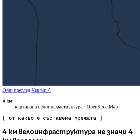
4
Общ преглед
Чешми
4 км
картирана велоинфраструктура
· OpenStreetMap
[ от какво е съставена мрежата ]
4 км велоинфраструктура не значи 4