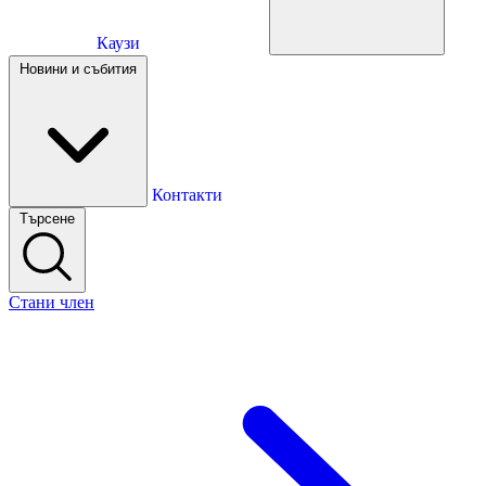
Каузи
Каузи
Новини и събития
Новини и събития
Контакти
Търсене
Контакти
Стани член