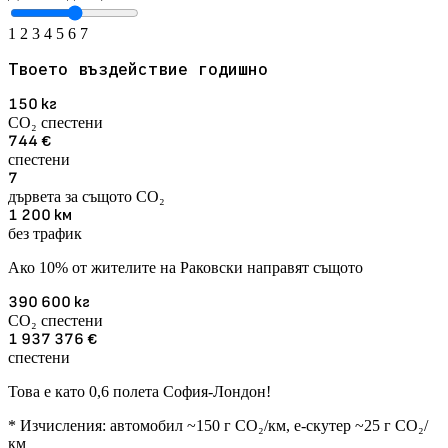
1
2
3
4
5
6
7
Твоето въздействие годишно
150
кг
CO₂ спестени
744
€
спестени
7
дървета за същото CO₂
1 200
км
без трафик
Ако 10% от жителите на Раковски направят същото
390 600
кг
CO₂ спестени
1 937 376
€
спестени
Това е като 0,6 полета София-Лондон!
* Изчисления: автомобил ~150 г CO₂/км, е-скутер ~25 г CO₂/
км