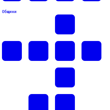
Общини
Общини