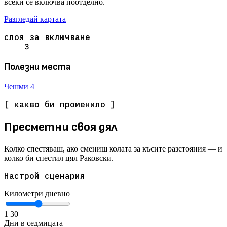
всеки се включва поотделно.
Разгледай картата
слоя за включване
3
Полезни места
Чешми
4
[ какво би променило ]
Пресметни своя дял
Колко спестяваш, ако смениш колата за късите разстояния — и
колко би спестил цял Раковски.
Настрой сценария
Километри дневно
1
30
Дни в седмицата