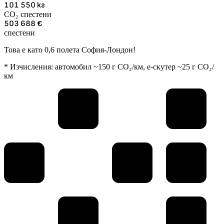
101 550
кг
CO₂ спестени
503 688
€
спестени
Това е като 0,6 полета София-Лондон!
* Изчисления: автомобил ~150 г CO₂/км, е-скутер ~25 г CO₂/
км