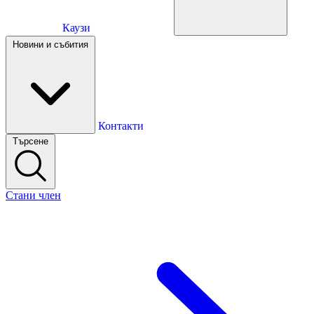
Каузи
Каузи
Новини и събития
Новини и събития
Контакти
Търсене
Контакти
Стани член