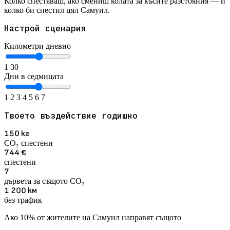
Колко спестяваш, ако смениш колата за късите разстояния — и
колко би спестил цял Самуил.
Настрой сценария
Километри дневно
1
30
Дни в седмицата
1
2
3
4
5
6
7
Твоето въздействие годишно
150
кг
CO₂ спестени
744
€
спестени
7
дървета за същото CO₂
1 200
км
без трафик
Ако 10% от жителите на Самуил направят същото