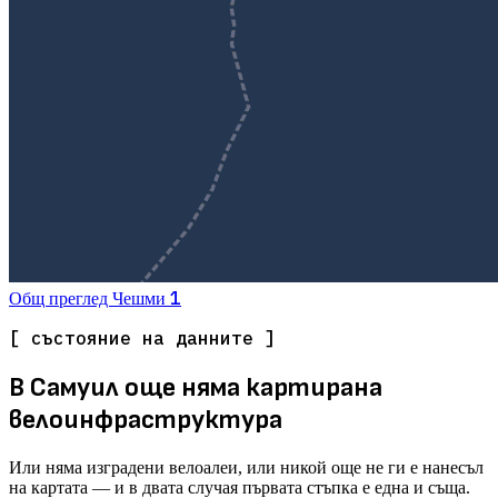
1
Общ преглед
Чешми
[ състояние на данните ]
В Самуил още няма картирана
велоинфраструктура
Или няма изградени велоалеи, или никой още не ги е нанесъл
на картата — и в двата случая първата стъпка е една и съща.