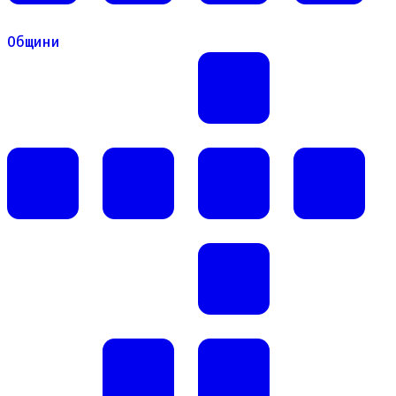
Общини
Общини