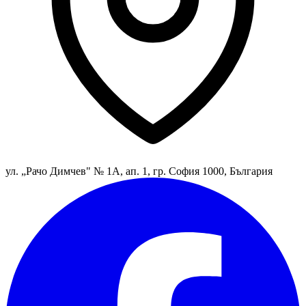
ул. „Рачо Димчев" № 1А, ап. 1, гр. София 1000, България