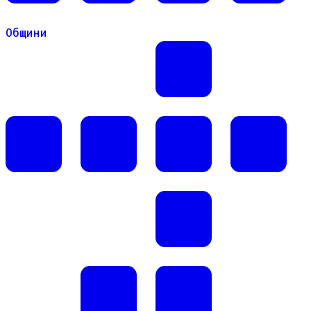
Общини
Общини