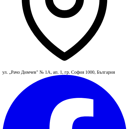
ул. „Рачо Димчев" № 1А, ап. 1, гр. София 1000, България