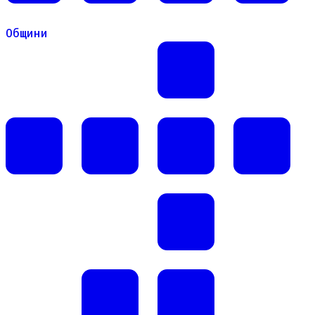
Общини
Общини