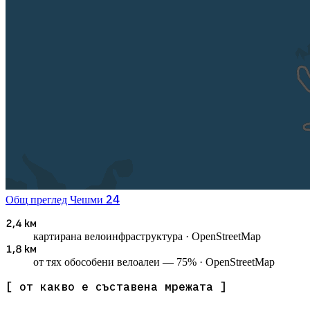
24
Общ преглед
Чешми
2,4 км
картирана велоинфраструктура
· OpenStreetMap
1,8 км
от тях обособени велоалеи — 75%
· OpenStreetMap
[ от какво е съставена мрежата ]