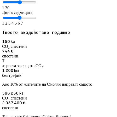
1
30
Дни в седмицата
1
2
3
4
5
6
7
Твоето въздействие годишно
150
кг
CO₂ спестени
744
€
спестени
7
дървета за същото CO₂
1 200
км
без трафик
Ако 10% от жителите на Смолян направят същото
596 250
кг
CO₂ спестени
2 957 400
€
спестени
Това е като 0,6 полета София-Лондон!