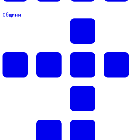
Общини
Общини