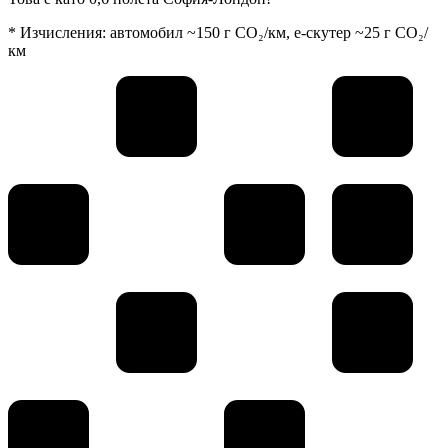
* Изчисления: автомобил ~150 г CO₂/км, е-скутер ~25 г CO₂/
км