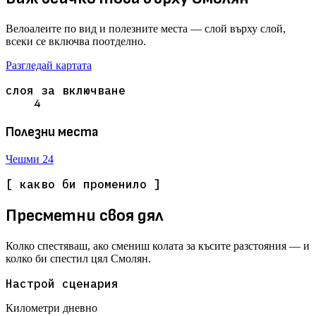
Велоалеите по вид и полезните места — слой върху слой,
всеки се включва поотделно.
Разгледай картата
слоя за включване
4
Полезни места
Чешми
24
[ какво би променило ]
Пресметни своя дял
Колко спестяваш, ако смениш колата за късите разстояния — и
колко би спестил цял Смолян.
Настрой сценария
Километри дневно