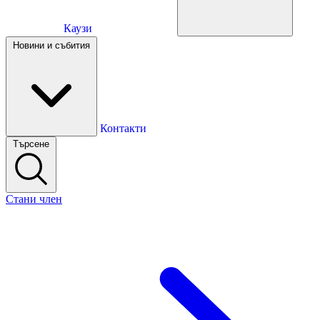
Каузи
Каузи
Новини и събития
Новини и събития
Контакти
Търсене
Контакти
Стани член