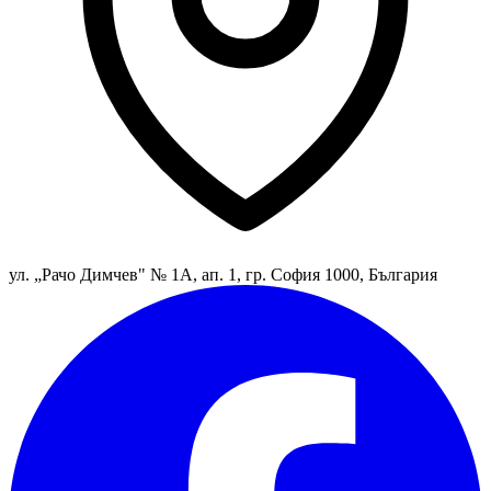
ул. „Рачо Димчев" № 1А, ап. 1, гр. София 1000, България