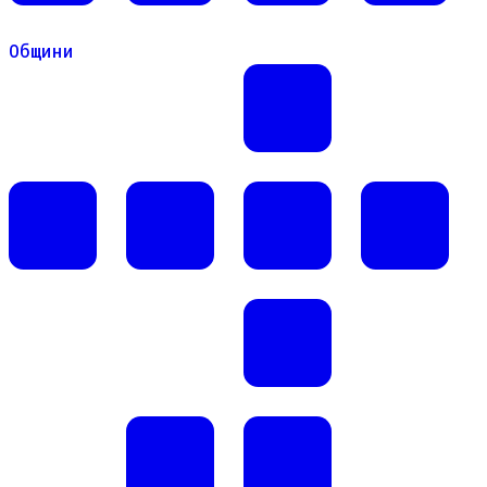
Общини
Общини