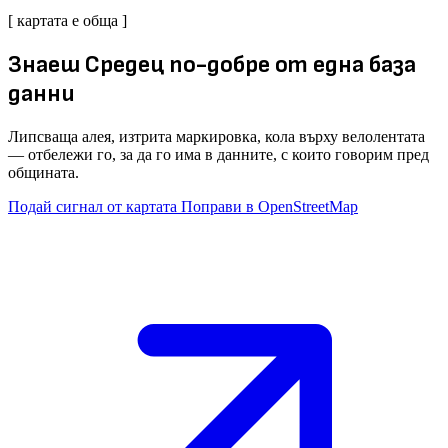
[ картата е обща ]
Знаеш Средец по-добре от една база
данни
Липсваща алея, изтрита маркировка, кола върху велолентата
— отбележи го, за да го има в данните, с които говорим пред
общината.
Подай сигнал от картата
Поправи в OpenStreetMap