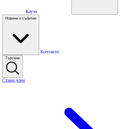
Каузи
Каузи
Новини и събития
Новини и събития
Контакти
Търсене
Контакти
Стани член