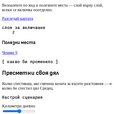
Велоалеите по вид и полезните места — слой върху слой,
всеки се включва поотделно.
Разгледай картата
слоя за включване
2
Полезни места
Чешми
9
[ какво би променило ]
Пресметни своя дял
Колко спестяваш, ако смениш колата за късите разстояния — и
колко би спестил цял Средец.
Настрой сценария
Километри дневно