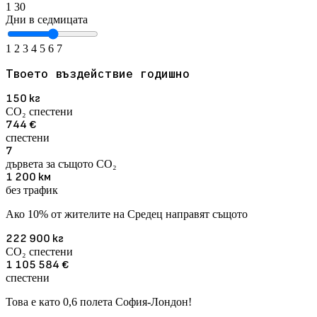
1
30
Дни в седмицата
1
2
3
4
5
6
7
Твоето въздействие годишно
150
кг
CO₂ спестени
744
€
спестени
7
дървета за същото CO₂
1 200
км
без трафик
Ако 10% от жителите на Средец направят същото
222 900
кг
CO₂ спестени
1 105 584
€
спестени
Това е като 0,6 полета София-Лондон!