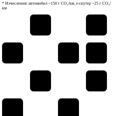
* Изчисления: автомобил ~150 г CO₂/км, е-скутер ~25 г CO₂/
км