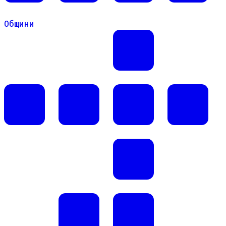
Общини
Общини