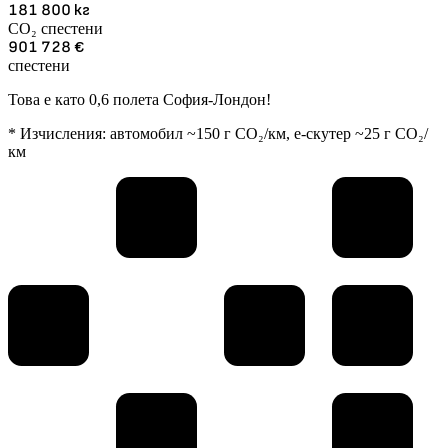
181 800
кг
CO₂ спестени
901 728
€
спестени
Това е като 0,6 полета София-Лондон!
* Изчисления: автомобил ~150 г CO₂/км, е-скутер ~25 г CO₂/
км