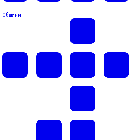
Общини
Общини