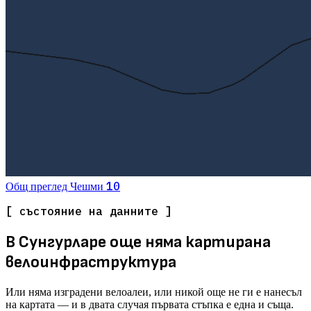
10
Общ преглед
Чешми
[ състояние на данните ]
В Сунгурларе още няма картирана
велоинфраструктура
Или няма изградени велоалеи, или никой още не ги е нанесъл
на картата — и в двата случая първата стъпка е една и съща.