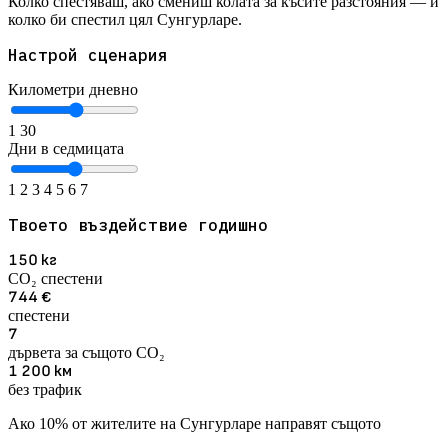
Колко спестяваш, ако смениш колата за късите разстояния — и
колко би спестил цял Сунгурларе.
Настрой сценария
Километри дневно
1
30
Дни в седмицата
1
2
3
4
5
6
7
Твоето въздействие годишно
150
кг
CO₂ спестени
744
€
спестени
7
дървета за същото CO₂
1 200
км
без трафик
Ако 10% от жителите на Сунгурларе направят същото