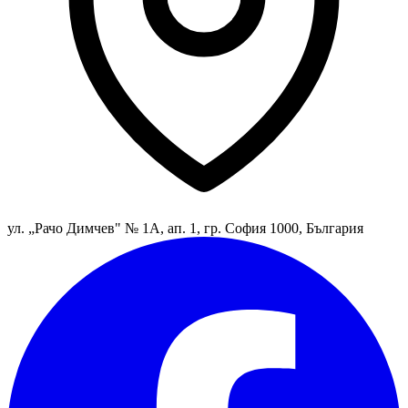
ул. „Рачо Димчев" № 1А, ап. 1, гр. София 1000, България