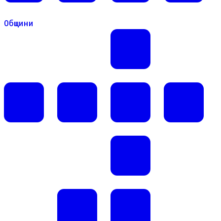
Общини
Общини