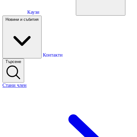
Каузи
Каузи
Новини и събития
Новини и събития
Контакти
Търсене
Контакти
Стани член