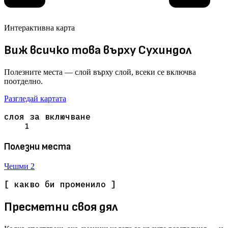
Интерактивна карта
Виж всичко това върху Сухиндол
Полезните места — слой върху слой, всеки се включва
поотделно.
Разгледай картата
слоя за включване
1
Полезни места
Чешми
2
[ какво би променило ]
Пресметни своя дял