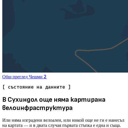
2
Общ преглед
Чешми
[ състояние на данните ]
В Сухиндол още няма картирана
велоинфраструктура
Или няма изградени велоалеи, или никой още не ги е нанесъл
на картата — и в двата случая първата стъпка е една и съща.