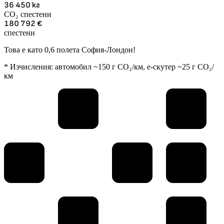
36 450
кг
CO₂ спестени
180 792
€
спестени
Това е като 0,6 полета София-Лондон!
* Изчисления: автомобил ~150 г CO₂/км, е-скутер ~25 г CO₂/
км