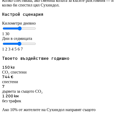
Колко спестяваш, ако смениш колата за късите разстояния — и
колко би спестил цял Сухиндол.
Настрой сценария
Километри дневно
1
30
Дни в седмицата
1
2
3
4
5
6
7
Твоето въздействие годишно
150
кг
CO₂ спестени
744
€
спестени
7
дървета за същото CO₂
1 200
км
без трафик
Ако 10% от жителите на Сухиндол направят същото