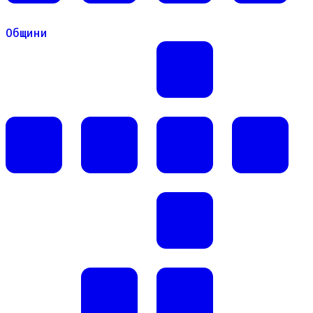
Общини
Общини