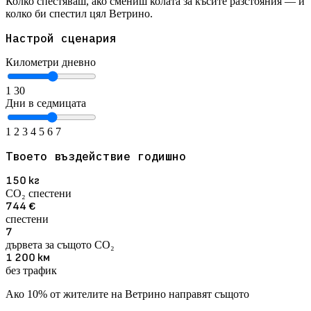
Колко спестяваш, ако смениш колата за късите разстояния — и
колко би спестил цял Ветрино.
Настрой сценария
Километри дневно
1
30
Дни в седмицата
1
2
3
4
5
6
7
Твоето въздействие годишно
150
кг
CO₂ спестени
744
€
спестени
7
дървета за същото CO₂
1 200
км
без трафик
Ако 10% от жителите на Ветрино направят същото