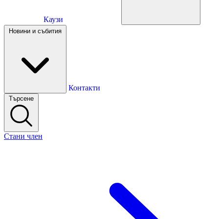
Каузи
Каузи
Новини и събития
Новини и събития
Контакти
Търсене
Контакти
Стани член