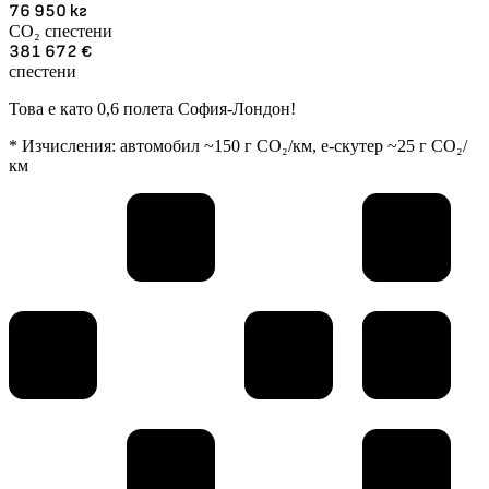
76 950
кг
CO₂ спестени
381 672
€
спестени
Това е като 0,6 полета София-Лондон!
* Изчисления: автомобил ~150 г CO₂/км, е-скутер ~25 г CO₂/
км