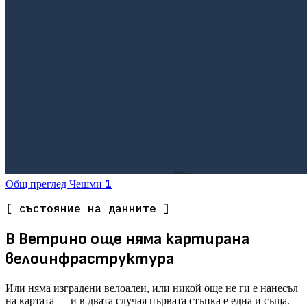
1
Общ преглед
Чешми
[ състояние на данните ]
В Ветрино още няма картирана
велоинфраструктура
Или няма изградени велоалеи, или никой още не ги е нанесъл
на картата — и в двата случая първата стъпка е една и съща.