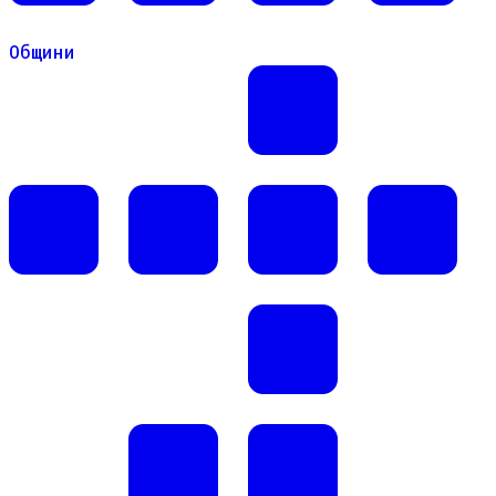
Общини
Общини