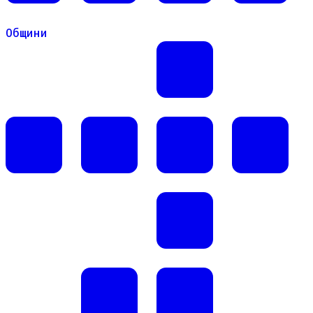
Общини
Общини