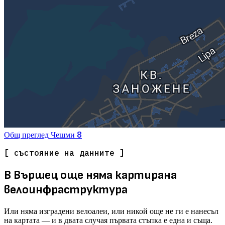
8
Общ преглед
Чешми
[ състояние на данните ]
В Вършец още няма картирана
велоинфраструктура
Или няма изградени велоалеи, или никой още не ги е нанесъл
на картата — и в двата случая първата стъпка е една и съща.