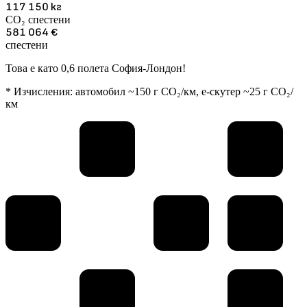
117 150
кг
CO₂ спестени
581 064
€
спестени
Това е като 0,6 полета София-Лондон!
* Изчисления: автомобил ~150 г CO₂/км, е-скутер ~25 г CO₂/
км