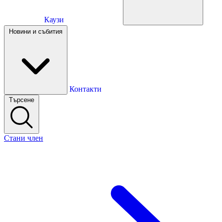
Каузи
Каузи
Новини и събития
Новини и събития
Контакти
Търсене
Контакти
Стани член