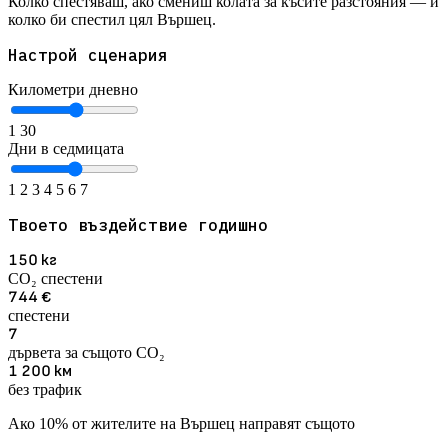
Колко спестяваш, ако смениш колата за късите разстояния — и
колко би спестил цял Вършец.
Настрой сценария
Километри дневно
1
30
Дни в седмицата
1
2
3
4
5
6
7
Твоето въздействие годишно
150
кг
CO₂ спестени
744
€
спестени
7
дървета за същото CO₂
1 200
км
без трафик
Ако 10% от жителите на Вършец направят същото