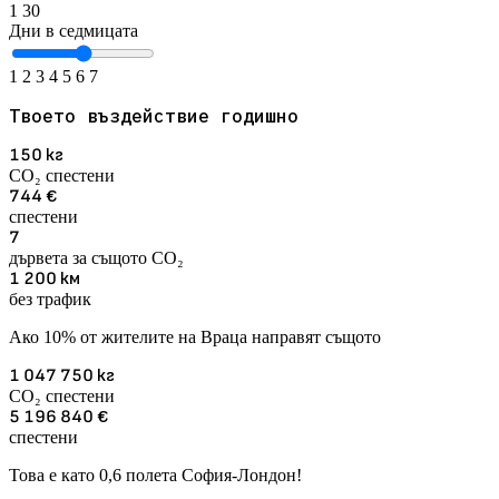
1
30
Дни в седмицата
1
2
3
4
5
6
7
Твоето въздействие годишно
150
кг
CO₂ спестени
744
€
спестени
7
дървета за същото CO₂
1 200
км
без трафик
Ако 10% от жителите на Враца направят същото
1 047 750
кг
CO₂ спестени
5 196 840
€
спестени
Това е като 0,6 полета София-Лондон!