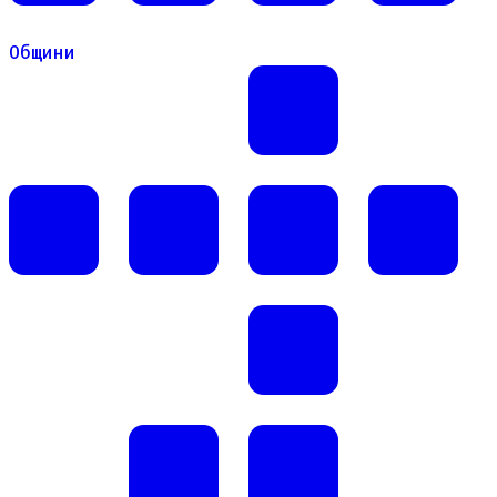
Общини
Общини