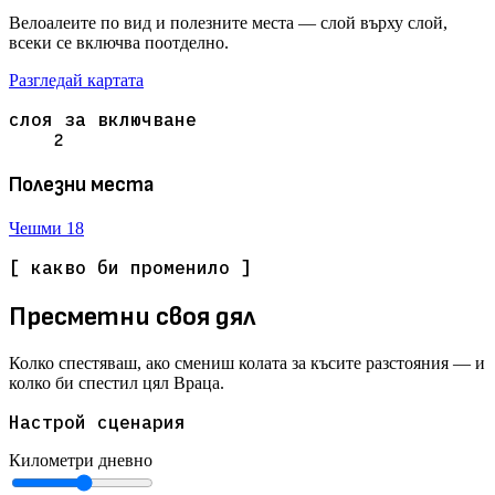
Велоалеите по вид и полезните места — слой върху слой,
всеки се включва поотделно.
Разгледай картата
слоя за включване
2
Полезни места
Чешми
18
[ какво би променило ]
Пресметни своя дял
Колко спестяваш, ако смениш колата за късите разстояния — и
колко би спестил цял Враца.
Настрой сценария
Километри дневно