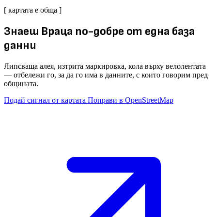
[ картата е обща ]
Знаеш Враца по-добре от една база
данни
Липсваща алея, изтрита маркировка, кола върху велолентата
— отбележи го, за да го има в данните, с които говорим пред
общината.
Подай сигнал от картата
Поправи в OpenStreetMap