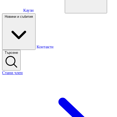
Каузи
Каузи
Новини и събития
Новини и събития
Контакти
Търсене
Контакти
Стани член