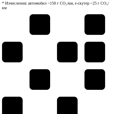
* Изчисления: автомобил ~150 г CO₂/км, е-скутер ~25 г CO₂/
км