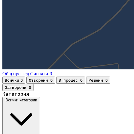
0
Общ преглед
Сигнали
Всички
Отворени
В процес
Решени
0
0
0
0
Затворени
0
Категория
Всички категории