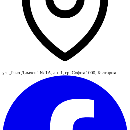
ул. „Рачо Димчев" № 1А, ап. 1, гр. София 1000, България