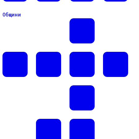
Общини
Общини