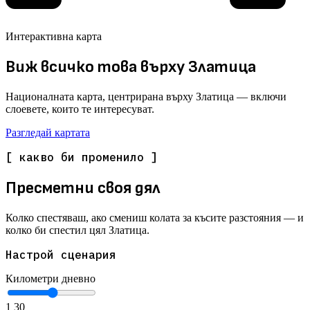
Интерактивна карта
Виж всичко това върху Златица
Националната карта, центрирана върху Златица — включи
слоевете, които те интересуват.
Разгледай картата
[ какво би променило ]
Пресметни своя дял
Колко спестяваш, ако смениш колата за късите разстояния — и
колко би спестил цял Златица.
Настрой сценария
Километри дневно
1
30