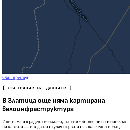
Общ преглед
[ състояние на данните ]
В Златица още няма картирана
велоинфраструктура
Или няма изградени велоалеи, или никой още не ги е нанесъл
на картата — и в двата случая първата стъпка е една и съща.