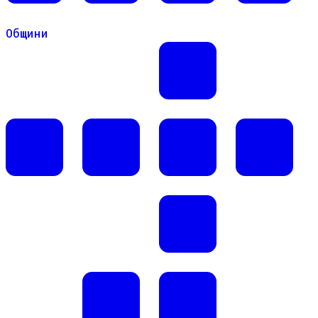
Общини
Общини