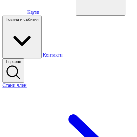
Каузи
Каузи
Новини и събития
Новини и събития
Контакти
Търсене
Контакти
Стани член