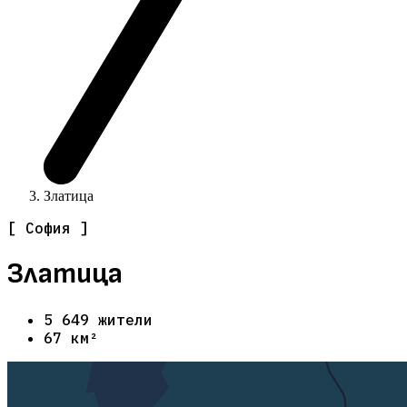
Златица
[ София ]
Златица
5 649 жители
67 км²