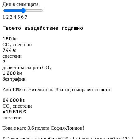
Дни в седмицата
1
2
3
4
5
6
7
Твоето въздействие годишно
150
кг
CO₂ спестени
744
€
спестени
7
дървета за същото CO₂
1 200
км
без трафик
Ако 10% от жителите на Златица направят същото
84 600
кг
CO₂ спестени
419 616
€
спестени
Това е като 0,6 полета София-Лондон!
* Изчисления: автомобил ~150 г CO₂/км, е-скутер ~25 г CO₂/