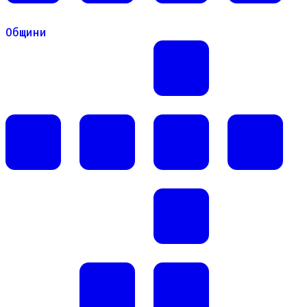
Общини
Общини