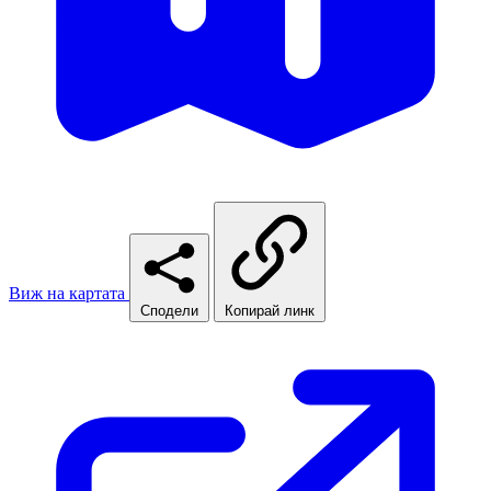
Виж на картата
Сподели
Копирай линк