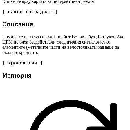
Кликни върху картата за интерактивен режим
[ какво докладват ]
Описание
Намира се на ъгъла на ул.Панайот Волов с бул.Дондуков.Ако
ЦГМ не бяха бездействали след първия сигнал,част от
елементите (металните части на велостоянката) нямаше да
бъдат откраднати.
[ хронология ]
История