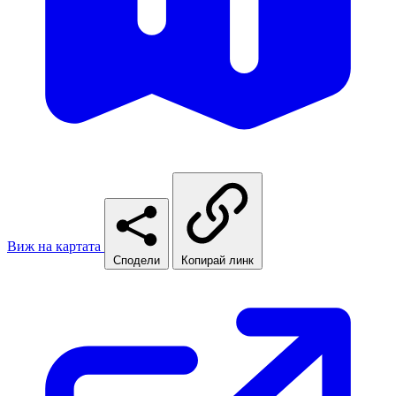
Виж на картата
Сподели
Копирай линк