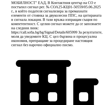
МОБИЛНОСТ" ЕАД, В Контактния център на СО е
постъпил сигнал рег. № СОА25-КЦ01-50559/05.06.2025
г., в който подателя сигнализира за премахнати
елементи от стоянка за двуколесни ППС, на цитираната
в сигнала локация. В тази връзка изпращам същия по
компетентност. С целия сигнал можете да се запознаете
на следния линк:
https://call.sofia.bg/bg/Signal/Details/605999 За резултатите,
моля да уведомите КЦ. С цел бързина и процесуална
икономия, препращаме за процедиране настоящия
сигнал без нарочно официално писмо.