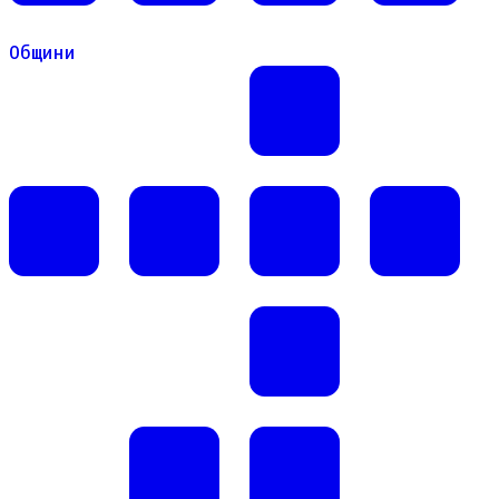
Общини
Общини