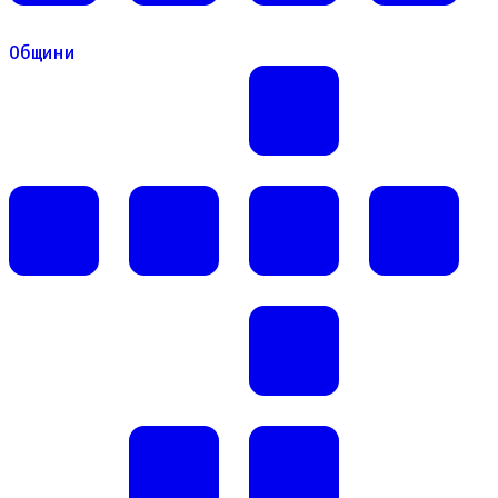
Общини
Общини