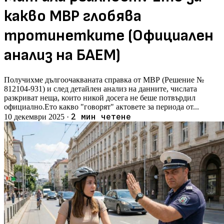
какво МВР глобява
тротинетките (Официален
анализ на БАЕМ)
Получихме дългоочакваната справка от МВР (Решение №
812104-931) и след детайлен анализ на данните, числата
разкриват неща, които никой досега не беше потвърдил
официално.Ето какво "говорят" актовете за периода от...
2 мин четене
10 декември 2025
·