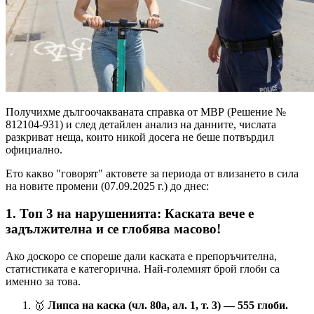
Получихме дългоочакваната справка от МВР (Решение №
812104-931) и след детайлен анализ на данните, числата
разкриват неща, които никой досега не беше потвърдил
официално.
Ето какво "говорят" актовете за периода от влизането в сила
на новите промени (07.09.2025 г.) до днес:
1. Топ 3 на нарушенията: Каската вече е
задължителна и се глобява масово!
Ако доскоро се спореше дали каската е препоръчителна,
статистиката е категорична. Най-големият брой глоби са
именно за това.
🥇
Липса на каска (чл. 80а, ал. 1, т. 3) — 555 глоби.