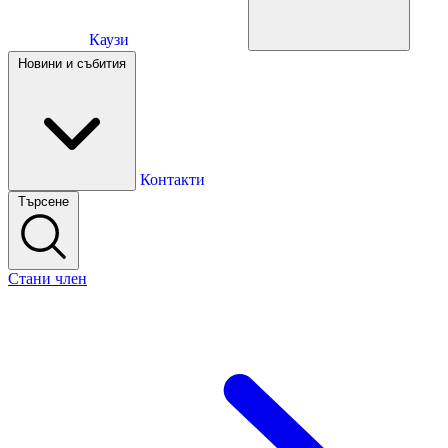
Каузи
Каузи
Новини и събития
Новини и събития
Контакти
Търсене
Контакти
Стани член