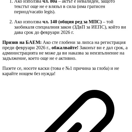
Ако използва
чл. 80а
– актът е невалиден, защото
текстът още не е влязъл в сила (има гратисен
период/vacatio legis).
Ако използва
чл. 140 (общия ред за МПС)
– той
заобикаля специалния закон (ЗДвП за ИЕПС), който ви
дава срок до февруари 2026 г.
Призив на БАЕМ:
Ако сте глобени за липса на регистрация
преди февруари 2026 г.,
обжалвайте!
Законът ви е дал срок, а
администрацията не може да ви наказва за неизпълнение на
задължение, което още не е активно.
Пазете се, носете каски (това е №1 причина за глоба) и не
карайте нощем без нужда!