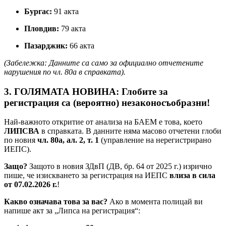
Бургас:
91 акта
Пловдив:
79 акта
Пазарджик:
66 акта
(Забележка: Данните са само за официално отчетените
нарушения по чл. 80а в справката).
3. ГОЛЯМАТА НОВИНА: Глобите за
регистрация са (вероятно) незаконосъобразни!
Най-важното откритие от анализа на БАЕМ е това, което
ЛИПСВА
в справката. В данните няма масово отчетени глоби
по новия
чл. 80а, ал. 2, т. 1
(управление на нерегистрирано
ИЕПС).
Защо?
Защото в новия ЗДвП (ДВ, бр. 64 от 2025 г.) изрично
пише, че изискването за регистрация на ИЕПС
влиза в сила
от 07.02.2026 г.
!
Какво означава това за вас?
Ако в момента полицай ви
напише акт за „Липса на регистрация“: