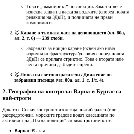
Това е „шампионът“ по санкции. Законът вече
изисква защитна каска за водачите (според новата
редакция на ЗДвП), и полицията не прави
компромиси.
🥈
Каране в тъмната част на денонощието (чл. 80а,
ал. 2, т. 6) — 239 глоби.
Забраната за нощно каране (освен ако няма
изрична инфраструктура/условия според новия
ЗДвП) се прилага стриктно. Това е втората най-
честа причина да бъдете спрени.
🥉
Липса на светлоотразители / Движение по
забранени пътища (чл. 80а, ал. 1, т. 1/т. 4).
2. География на контрола: Варна и Бургас са
най-строги
Докато в София контролът изглежда по-либерален (или
разсредоточен), морските градове водят класацията по
активност на „Пътна полиция“ спрямо тротинетките:
Варна:
99 акта