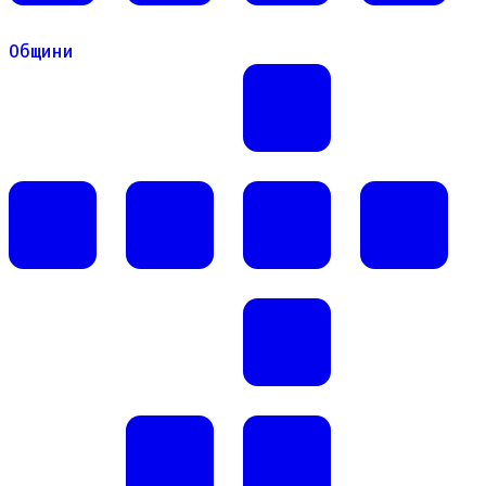
Общини
Общини