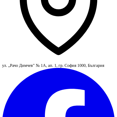
ул. „Рачо Димчев" № 1А, ап. 1, гр. София 1000, България