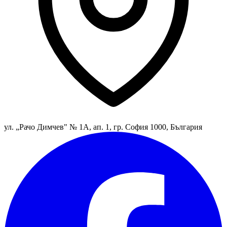
ул. „Рачо Димчев" № 1А, ап. 1, гр. София 1000, България