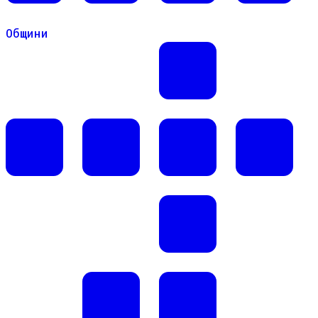
Общини
Общини