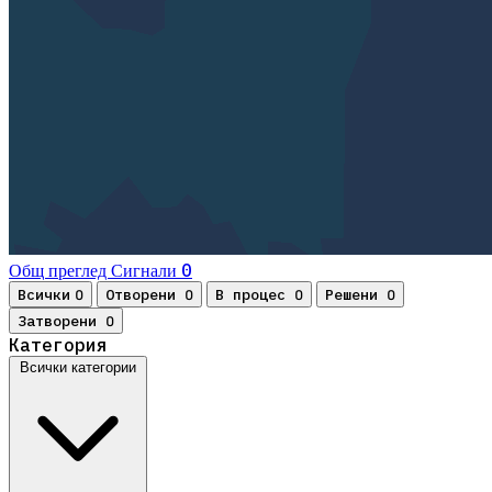
0
Общ преглед
Сигнали
Всички
Отворени
В процес
Решени
0
0
0
0
Затворени
0
Категория
Всички категории