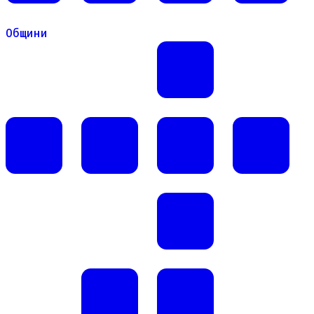
Общини
Общини