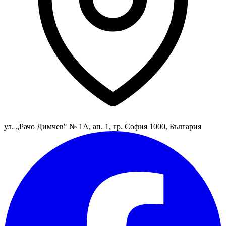
ул. „Рачо Димчев" № 1А, ап. 1, гр. София 1000, България