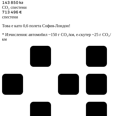
143 850
кг
CO₂ спестени
713 496
€
спестени
Това е като 0,6 полета София-Лондон!
* Изчисления: автомобил ~150 г CO₂/км, е-скутер ~25 г CO₂/
км