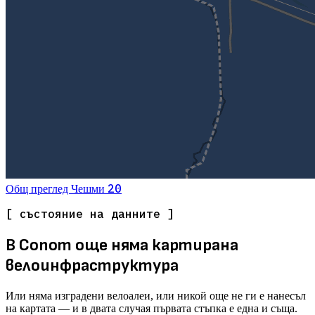
20
Общ преглед
Чешми
[ състояние на данните ]
В Сопот още няма картирана
велоинфраструктура
Или няма изградени велоалеи, или никой още не ги е нанесъл
на картата — и в двата случая първата стъпка е една и съща.