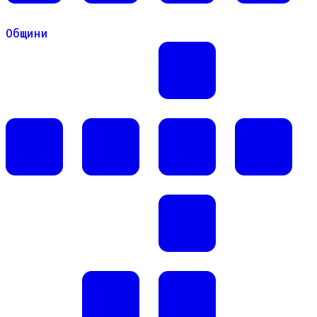
Общини
Общини