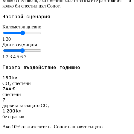
Колко спестяваш, ако смениш колата за късите разстояния — и
колко би спестил цял Сопот.
Настрой сценария
Километри дневно
1
30
Дни в седмицата
1
2
3
4
5
6
7
Твоето въздействие годишно
150
кг
CO₂ спестени
744
€
спестени
7
дървета за същото CO₂
1 200
км
без трафик
Ако 10% от жителите на Сопот направят същото