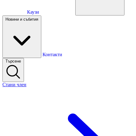
Каузи
Каузи
Новини и събития
Новини и събития
Контакти
Търсене
Контакти
Стани член