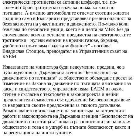
електрически тротинетки са активни шофьори, т.е. по-
големият брой тротинетки означава по-малко коли по
пътищата. А именно автомобилите отнемат стотици животи
годишно само в България и представляват реална опасност за
безопасността на участниците в движението. По-малко коли
означава по-безопасни улици, което е и целта на МВР. Без да
споменаваме всички останали предимства на електрическите
тротинетки - нулеви емисии на вредни газове, бързина,
удобство и по-голяма градска мобилност” - посочва
Владислав Стоицов, председател на Управителния съвет на
БАЕМ.
Изказването на министъра буди недоумение, предвид, че в
публикувания от Държавната агенция “Безопасност на
движението по пътищата” за обществено обсъждане проект за
изменение на Закона за движение по пътищата изисквания за
каска и свидетелство за управление няма. БАЕМ в голяма
степен е съгласна с текстовете в законопроекта и нейни
представители съвместно със сдружение Велоеволюция вече
са направили своите предложения за тяхното допълване.
Разминаването в изказването на министъра на вътрешните
работи и законопроекта на Държавна агенция “Безопасност на
движението по пътищата” подава разнопосочни сигнали към
обществото и това е в ущърб на пътната безопасност, както и
на репутацията на институциите.