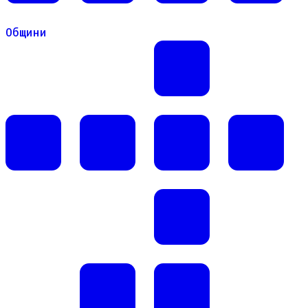
Общини
Общини