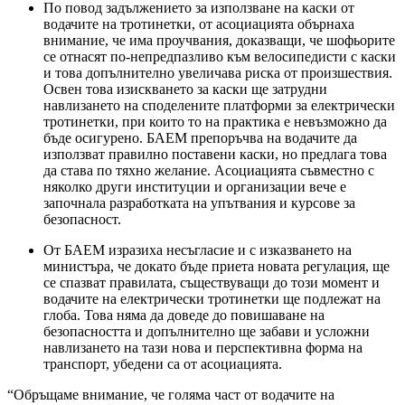
По повод задължението за използване на каски от
водачите на тротинетки, от асоциацията обърнаха
внимание, че има проучвания, доказващи, че шофьорите
се отнасят по-непредпазливо към велосипедисти с каски
и това допълнително увеличава риска от произшествия.
Освен това изискването за каски ще затрудни
навлизането на споделените платформи за електрически
тротинетки, при които то на практика е невъзможно да
бъде осигурено. БАЕМ препоръчва на водачите да
използват правилно поставени каски, но предлага това
да става по тяхно желание. Асоциацията съвместно с
няколко други институции и организации вече е
започнала разработката на упътвания и курсове за
безопасност.
От БАЕМ изразиха несъгласие и с изказването на
министъра, че докато бъде приета новата регулация, ще
се спазват правилата, съществуващи до този момент и
водачите на електрически тротинетки ще подлежат на
глоба. Това няма да доведе до повишаване на
безопасността и допълнително ще забави и усложни
навлизането на тази нова и перспективна форма на
транспорт, убедени са от асоциацията.
“Обръщаме внимание, че голяма част от водачите на