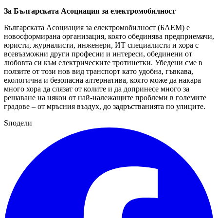
За Българската Асоциация за електромобилност
Българската Асоциация за електромобилност (БАЕМ) е
новосформирана организация, която обединява предприемачи,
юристи, журналисти, инженери, ИТ специалисти и хора с
всевъзможни други професии и интереси, обединени от
любовта си към електрическите тротинетки. Убедени сме в
ползите от този нов вид транспорт като удобна, гъвкава,
екологична и безопасна алтернатива, която може да накара
много хора да слязат от колите и да допринесе много за
решаване на някои от най-належащите проблеми в големите
градове – от мръсния въздух, до задръстванията по улиците.
Sподели