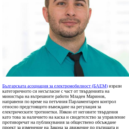
Българската асоциация за електромобилност (БАЕМ)
изрази
категоричното си несъгласие с част от твърденията на
министъра на вътрешните работи Младен Маринов,
направени по време на петъчния Парламентарен контрол
относно предстоящото въвеждане на регулация за
електрическите тротинетки. Някои от неговите твърдения
като това за наличието на каска и свидетелство за управление
противоречат на публикувания за обществено обсъждане
проект за изменение на Закона за движение по пътищата и