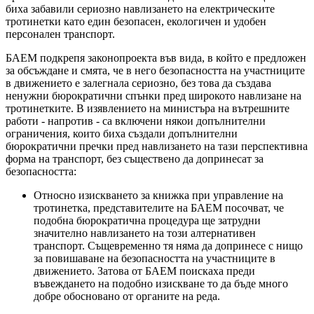
биха забавили сериозно навлизането на електрическите
тротинетки като един безопасен, екологичен и удобен
персонален транспорт.
БАЕМ подкрепя законопроекта във вида, в който е предложен
за обсъждане и смята, че в него безопасността на участниците
в движението е залегнала сериозно, без това да създава
ненужни бюрократични спънки пред широкото навлизане на
тротинетките. В изявлението на министъра на вътрешните
работи - напротив - са включени някои допълнителни
ограничения, които биха създали допълнителни
бюрократични пречки пред навлизането на тази перспективна
форма на транспорт, без съществено да допринесат за
безопасността:
Относно изискването за книжка при управление на
тротинетка, представителите на БАЕМ посочват, че
подобна бюрократична процедура ще затрудни
значително навлизането на този алтернативен
транспорт. Същевременно тя няма да допринесе с нищо
за повишаване на безопасността на участниците в
движението. Затова от БАЕМ поискаха преди
въвеждането на подобно изискване то да бъде много
добре обосновано от органите на реда.