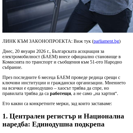
ЛИНК КЪМ ЗАКОНОПРОЕКТА: Виж тук (
parliament.bg
)
Днес, 20 януари 2026 г., Българската асоциация за
електромобилност (БАЕМ) внесе официално становище в
Комисията по транспорт и съобщения към 51-ото Народно
събрание.
През последните 6 месеца БАЕМ проведе редица срещи с
ключови институции и граждански организации. Мнението
на всички е единодушно – хаосът трябва да спре, но
правилата трябва да са
работещи
, а не само „на хартия“.
Ето какви са конкретните мерки, зад които заставаме:
1. Централен регистър и Национална
наредба: Единодушна подкрепа