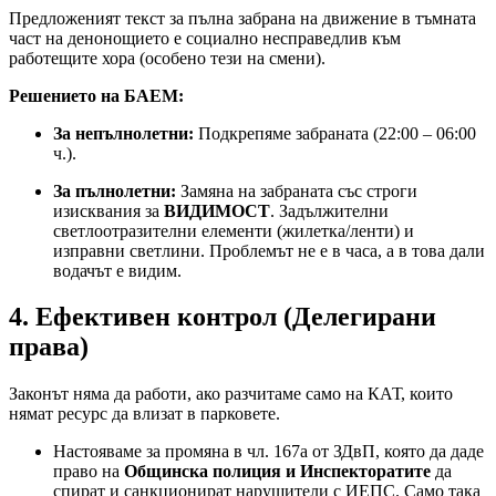
Предложеният текст за пълна забрана на движение в тъмната
част на денонощието е социално несправедлив към
работещите хора (особено тези на смени).
Решението на БАЕМ:
За непълнолетни:
Подкрепяме забраната (22:00 – 06:00
ч.).
За пълнолетни:
Замяна на забраната със строги
изисквания за
ВИДИМОСТ
. Задължителни
светлоотразителни елементи (жилетка/ленти) и
изправни светлини. Проблемът не е в часа, а в това дали
водачът е видим.
4. Ефективен контрол (Делегирани
права)
Законът няма да работи, ако разчитаме само на КАТ, които
нямат ресурс да влизат в парковете.
Настояваме за промяна в чл. 167а от ЗДвП, която да даде
право на
Общинска полиция и Инспекторатите
да
спират и санкционират нарушители с ИЕПС. Само така