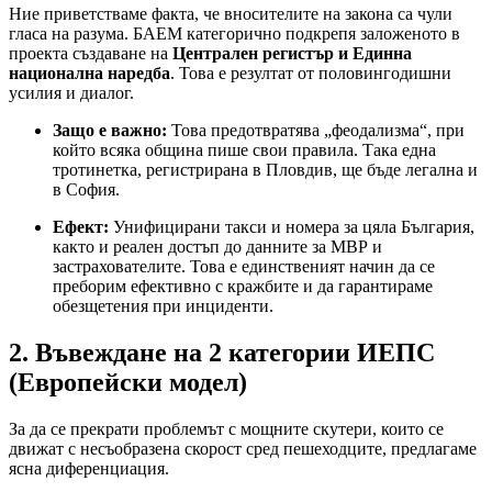
Ние приветстваме факта, че вносителите на закона са чули
гласа на разума. БАЕМ категорично подкрепя заложеното в
проекта създаване на
Централен регистър и Единна
национална наредба
. Това е резултат от половингодишни
усилия и диалог.
Защо е важно:
Това предотвратява „феодализма“, при
който всяка община пише свои правила. Така една
тротинетка, регистрирана в Пловдив, ще бъде легална и
в София.
Ефект:
Унифицирани такси и номера за цяла България,
както и реален достъп до данните за МВР и
застрахователите. Това е единственият начин да се
преборим ефективно с кражбите и да гарантираме
обезщетения при инциденти.
2. Въвеждане на 2 категории ИЕПС
(Европейски модел)
За да се прекрати проблемът с мощните скутери, които се
движат с несъобразена скорост сред пешеходците, предлагаме
ясна диференциация.