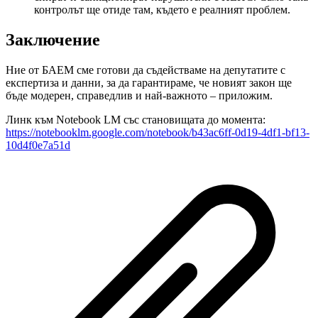
контролът ще отиде там, където е реалният проблем.
Заключение
Ние от БАЕМ сме готови да съдействаме на депутатите с
експертиза и данни, за да гарантираме, че новият закон ще
бъде модерен, справедлив и най-важното – приложим.
Линк към Notebook LM със становищата до момента:
https://notebooklm.google.com/notebook/b43ac6ff-0d19-4df1-bf13-
10d4f0e7a51d