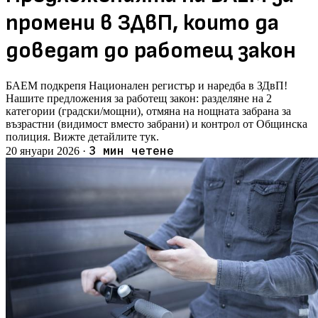
промени в ЗДвП, които да
доведат до работещ закон
БАЕМ подкрепя Национален регистър и наредба в ЗДвП!
Нашите предложения за работещ закон: разделяне на 2
категории (градски/мощни), отмяна на нощната забрана за
възрастни (видимост вместо забрани) и контрол от Общинска
полиция. Вижте детайлите тук.
3 мин четене
20 януари 2026
·