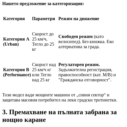
Нашето предложение за категоризация:
Категория
Параметри
Режим на движение
Скорост до
Свободен режим
(като
Категория A
25 км/ч,
велосипед). Без книжка. Еко
(Urban)
Тегло до 25
алтернатива за града.
кг
Скорост над
Регулаторен режим.
Категория B
25 км/ч и/
Задължителна регистрация,
(Performance)
или Тегло
правоспособност (кат. M/B) и
над 25 кг
"Гражданска отговорност".
Този модел вади мощните машини от „сивия сектор“ и
защитава масовия потребител на леки градски тротинетки.
3. Премахване на пълната забрана за
нощно каране