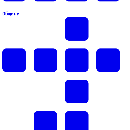
Общини
Общини